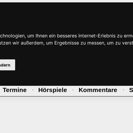
hnologien, um Ihnen ein besseres Internet-Erlebnis zu erm
nutzen wir außerdem, um Ergebnisse zu messen, um zu ve
ndern
Termine
Hörspiele
Kommentare
S
·
·
·