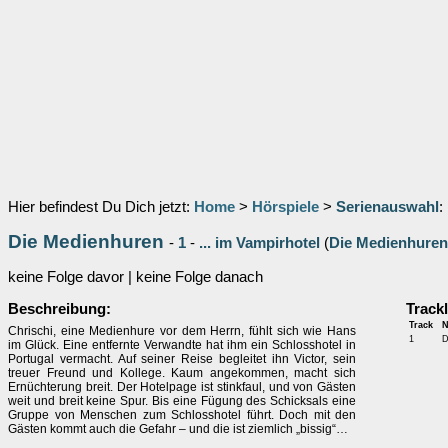
Hier befindest Du Dich jetzt:
Home
>
Hörspiele
>
Serienauswahl
:
Die Medienhuren
-
1
-
... im Vampirhotel
(
Die Medienhuren
keine Folge davor | keine Folge danach
Beschreibung:
Trackl
Track
Chrischi, eine Medienhure vor dem Herrn, fühlt sich wie Hans
1
D
im Glück. Eine entfernte Verwandte hat ihm ein Schlosshotel in
Portugal vermacht. Auf seiner Reise begleitet ihn Victor, sein
treuer Freund und Kollege. Kaum angekommen, macht sich
Ernüchterung breit. Der Hotelpage ist stinkfaul, und von Gästen
weit und breit keine Spur. Bis eine Fügung des Schicksals eine
Gruppe von Menschen zum Schlosshotel führt. Doch mit den
Gästen kommt auch die Gefahr – und die ist ziemlich „bissig“…