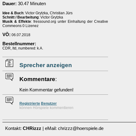
Dauer:
30.47 Minuten
Idee & Buch
: Victor Grytzka, Christian Jürs
Schnitt / Bearbeitung
: Victor Grytzka
Musik & Effekte
: fressound.org unter Einhaltung der Creative
Commeons 0 Lizenez
VÖ:
06.07.2018
Bestellnummer:
CDR, ltd, numbered: k.A.
Sprecher anzeigen
Kommentare
:
Kein Kommentar gefunden!
Re
g
istrierte
Benutzer
können Hörspiele kommentieren
Kontakt:
CHRizzz
| eMail: chrizzz@hoerspiele.de