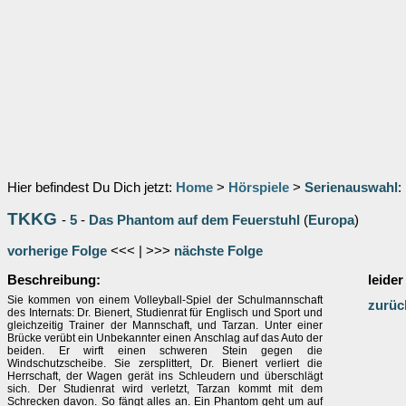
Hier befindest Du Dich jetzt:
Home
>
Hörspiele
>
Serienauswahl
:
TKKG
-
5
-
Das Phantom auf dem Feuerstuhl
(
Europa
)
vorherige Folge
<<< | >>>
nächste Folge
Beschreibung:
leider
Sie kommen von einem Volleyball-Spiel der Schulmannschaft
zurüc
des Internats: Dr. Bienert, Studienrat für Englisch und Sport und
gleichzeitig Trainer der Mannschaft, und Tarzan. Unter einer
Brücke verübt ein Unbekannter einen Anschlag auf das Auto der
beiden. Er wirft einen schweren Stein gegen die
Windschutzscheibe. Sie zersplittert, Dr. Bienert verliert die
Herrschaft, der Wagen gerät ins Schleudern und überschlägt
sich. Der Studienrat wird verletzt, Tarzan kommt mit dem
Schrecken davon. So fängt alles an. Ein Phantom geht um auf