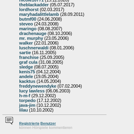
nicole10771
(19.11.2020)
theblackadder
(05.07.2017)
lordhorst
(02.03.2017)
maryhadalittlelamb
(28.09.2011)
butmf00
(24.06.2008)
steveo
(24.03.2008)
maringo
(08.08.2007)
drachenauge
(08.10.2006)
mr. murphy
(23.05.2006)
walker
(22.01.2006)
luschnerwaldi
(08.01.2006)
sartie
(16.11.2005)
franchise
(25.09.2005)
graf cula
(31.08.2005)
sledge
(08.07.2005)
kenis75
(04.12.2004)
andele
(19.05.2004)
kacktus
(14.05.2004)
freddynewendyke
(07.02.2004)
lucy lawless
(06.06.2003)
h-m-f
(29.12.2002)
torpedo
(17.12.2002)
java-jim
(10.12.2002)
lilau
(10.10.2002)
Re
g
istrierte
Benutzer
können Hörspiele kommentieren