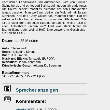
nächtlichen Landstraßen und Autobahnen, wirft von Brücken
Steine herab und schleudert Stahlkugeln gegen fahrende Autos.
Die Polizei scheint machtlos, niemand hat den Unbekannten
jemals gesehen. Man weiß nur, daß er ein Motorad hat. Tarzan,
Klößchen, Karl und Gaby wollen das Phantom finden. Hat der
seltsame Holzschnitzer etwas zu tun mit den Attentaten? Oder
ist der Vater der gelähmten Claudia verdächtig, weil er sich an
allen Autofahrern rächen will? Und was steckt hinter der
Brandstiftung beim Weindl-Hof? Eine verworrene Geschichte -
ein Fall für TKKG.
Dauer:
ca. 38 Minuten
Autor
: Stefan Wolf
Regie
: Heikedine Körting
Buch
: H.G. Francis
Musik und Effekte
: Tonstudio EUROPA
Redaktion
: Hedda Kehrhahn
Künstlerische Gesamtleitung
: Dr. Beurmann
Bestellnummer:
515 722.6 (MC) / 115 722.1 (LP)
Sprecher anzeigen
Kommentare
: