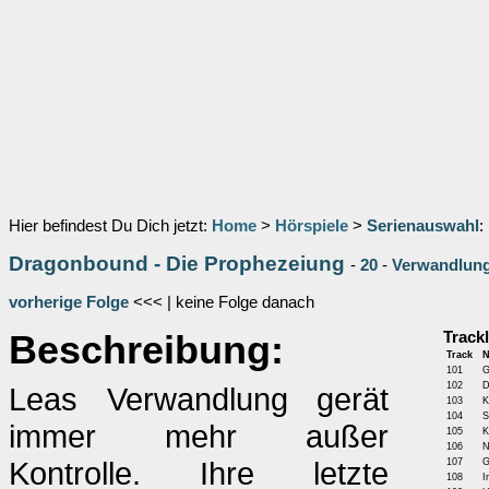
Hier befindest Du Dich jetzt:
Home
>
Hörspiele
>
Serienauswahl
:
Dragonbound - Die Prophezeiung
-
20
-
Verwandlun
vorherige Folge
<<< | keine Folge danach
Beschreibung:
Trackl
Track
101
G
102
D
Leas Verwandlung gerät
103
K
104
S
immer mehr außer
105
K
106
N
Kontrolle. Ihre letzte
107
G
108
I