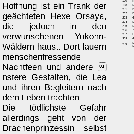
109
H
Hoffnung ist ein Trank der
110
D
201
D
geächteten Hexe Orsaya,
202
D
203
G
204
D
die jedoch in den
205
D
206
Z
verwunschenen Yukonn-
207
L
208
G
D
Wäldern haust. Dort lauern
209
D
menschenfressende
Nachtfeen und andere 
nstere Gestalten, die Lea
und ihren Begleitern nach
dem Leben trachten.
Die tödlichste Gefahr
allerdings geht von der
Drachenprinzessin selbst