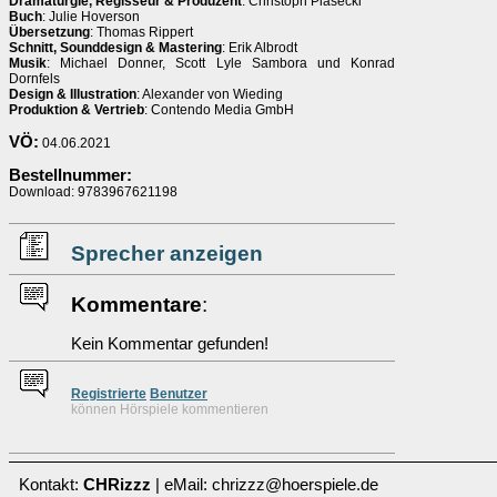
Dramaturgie, Regisseur & Produzent
: Christoph Piasecki
Buch
: Julie Hoverson
Übersetzung
: Thomas Rippert
Schnitt, Sounddesign & Mastering
: Erik Albrodt
Musik
: Michael Donner, Scott Lyle Sambora und Konrad
Dornfels
Design & Illustration
: Alexander von Wieding
Produktion & Vertrieb
: Contendo Media GmbH
VÖ:
04.06.2021
Bestellnummer:
Download: 9783967621198
Sprecher anzeigen
Kommentare
:
Kein Kommentar gefunden!
Re
g
istrierte
Benutzer
können Hörspiele kommentieren
Kontakt:
CHRizzz
| eMail: chrizzz@hoerspiele.de