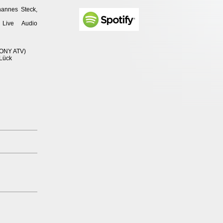
hannes Steck,
 Live Audio
SONY ATV)
 Lück