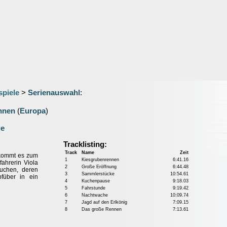
spiele
>
Serienauswahl
:
nnen
(
Europa
)
ge
Tracklisting:
Track
Name
Zeit
 kommt es zum
1
Kiesgrubenrennen
6:41.16
ahrerin Viola
2
Große Eröffnung
6:44.48
suchen, deren
3
Sammlerstücke
10:54.61
füber in ein
4
Kuchenpause
9:18.03
5
Fahrstunde
9:19.42
6
Nachtwache
10:09.74
7
Jagd auf den Erlkönig
7:09.15
8
Das große Rennen
7:13.61