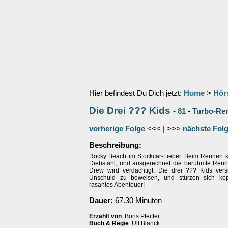
Hier befindest Du Dich jetzt:
Home
>
Hör
Die Drei ??? Kids
-
81
-
Turbo-Re
vorherige Folge
<<< | >>>
nächste Fol
Beschreibung:
Rocky Beach im Stockcar-Fieber. Beim Rennen
Diebstahl, und ausgerechnet die berühmte Rennf
Drew wird verdächtigt. Die drei ??? Kids ver
Unschuld zu beweisen, und stürzen sich kop
rasantes Abenteuer!
Dauer:
67.30 Minuten
Erzählt von
: Boris Pfeiffer
Buch & Regie
: Ulf Blanck