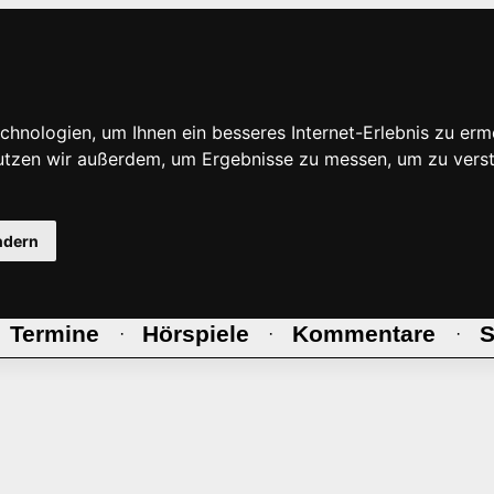
hnologien, um Ihnen ein besseres Internet-Erlebnis zu erm
nutzen wir außerdem, um Ergebnisse zu messen, um zu ve
ndern
Termine
Hörspiele
Kommentare
S
·
·
·