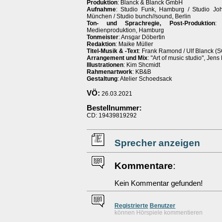
Produktion
: Blanck & Blanck GmbH
Aufnahme
: Studio Funk, Hamburg / Studio Jo
München / Studio bunch//sound, Berlin
Ton- und Sprachregie, Post-Produktion
:
Medienproduktion, Hamburg
Tonmeister
: Ansgar Döbertin
Redaktion
: Maike Müller
Titel-Musik & -Text
: Frank Ramond / Ulf Blanck (
Arrangement und Mix
: "Art of music studio", Jens
Illustrationen
: Kim Shcmidt
Rahmenartwork
: KB&B
Gestaltung
: Atelier Schoedsack
VÖ:
26.03.2021
Bestellnummer:
CD: 19439819292
Sprecher anzeigen
Kommentare
:
Kein Kommentar gefunden!
Re
g
istrierte
Benutzer
können Hörspiele kommentieren