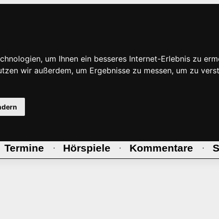
hnologien, um Ihnen ein besseres Internet-Erlebnis zu erm
nutzen wir außerdem, um Ergebnisse zu messen, um zu ve
ndern
Termine
Hörspiele
Kommentare
S
·
·
·