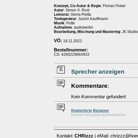
Konzept, Co-Autor & Regie
: Florian Fickel
Autor
: Simon X. Rost
Lektorat
: Gloria Pietta
Toningenieur
: Joschi Kauffmann
Musik
: Putte
Aufnahme
: audioberlin
Bearbeitung, Mischung und Mastering
: JK Studio
VÖ:
18.11.2022
Bestellnummer:
CD: 4260229664933
Sprecher anzeigen
Kommentare
:
Kein Kommentar gefunden!
Re
g
istrierte
Benutzer
können Hörspiele kommentieren
Kontakt:
CHRizzz
| eMail: chrizzz@hoer