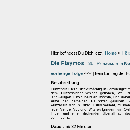
Hier befindest Du Dich jetzt:
Home
>
Hör
Die Playmos
-
81
-
Prinzessin in No
vorherige Folge
<<< | kein Eintrag der F
Beschreibung:
Prinzessin Ofelia steckt mächtig in Schwierigkeite
dem Prinzessinnen-Schloss geflohen, weil s
langweiligen Lufold heiraten möchte, und dabei 
Arme der gemeinen Raubritter gelaufen. 
Prinzessin sich in Ritter Justus verliebt, müss
jede Menge Mut und Witz aufbringen, um Ofel
finden und einen drohenden Überfall auf da
verhindern…
Dauer:
59.32 Minuten