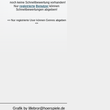
noch keine Schnellbewertung vorhanden!
Nur
re
g
istrierte
Benutzer
können
Schnellbewertungen
abgeben!
=> Nur registrierte User können Genres abgeben
<=
Grafik by lillebror@hoerspiele.de