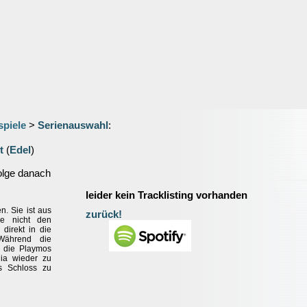
spiele
>
Serienauswahl
:
t
(
Edel
)
olge danach
leider kein Tracklisting vorhanden
n. Sie ist aus
zurück!
ie nicht den
direkt in die
Während die
en die Playmos
ia wieder zu
s Schloss zu