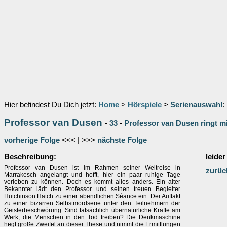
Hier befindest Du Dich jetzt:
Home
>
Hörspiele
>
Serienauswahl
:
Professor van Dusen
-
33
-
Professor van Dusen ringt 
vorherige Folge
<<< | >>>
nächste Folge
Beschreibung:
leider
Professor van Dusen ist im Rahmen seiner Weltreise in
zurüc
Marrakesch angelangt und hofft, hier ein paar ruhige Tage
verleben zu können. Doch es kommt alles anders. Ein alter
Bekannter lädt den Professor und seinen treuen Begleiter
Hutchinson Hatch zu einer abendlichen Séance ein. Der Auftakt
zu einer bizarren Selbstmordserie unter den Teilnehmern der
Geisterbeschwörung. Sind tatsächlich übernatürliche Kräfte am
Werk, die Menschen in den Tod treiben? Die Denkmaschine
hegt große Zweifel an dieser These und nimmt die Ermittlungen