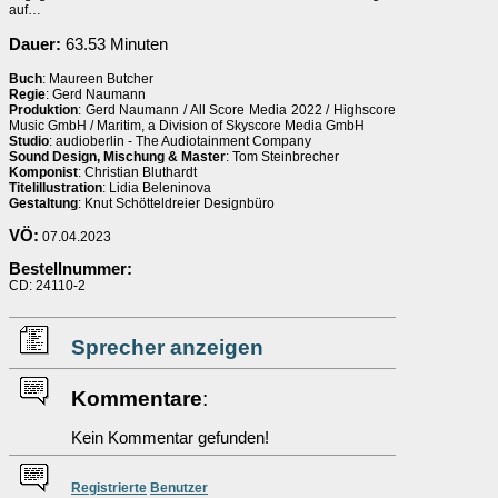
auf…
Dauer:
63.53 Minuten
Buch
: Maureen Butcher
Regie
: Gerd Naumann
Produktion
: Gerd Naumann / All Score Media 2022 / Highscore
Music GmbH / Maritim, a Division of Skyscore Media GmbH
Studio
: audioberlin - The Audiotainment Company
Sound Design, Mischung & Master
: Tom Steinbrecher
Komponist
: Christian Bluthardt
Titelillustration
: Lidia Beleninova
Gestaltung
: Knut Schötteldreier Designbüro
VÖ:
07.04.2023
Bestellnummer:
CD: 24110-2
Sprecher anzeigen
Kommentare
:
Kein Kommentar gefunden!
Re
g
istrierte
Benutzer