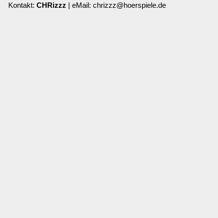
Kontakt:
CHRizzz
| eMail: chrizzz@hoerspiele.de