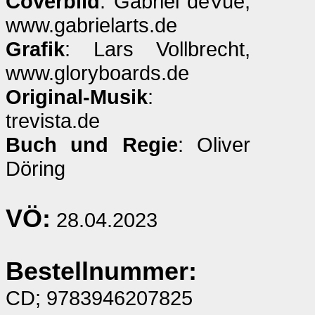
Coverbild
: Gabriel deVue,
www.gabrielarts.de
Grafik
: Lars Vollbrecht,
www.gloryboards.de
Original-Musik
:
trevista.de
Buch und Regie
: Oliver
Döring
VÖ:
28.04.2023
Bestellnummer:
CD; 9783946207825