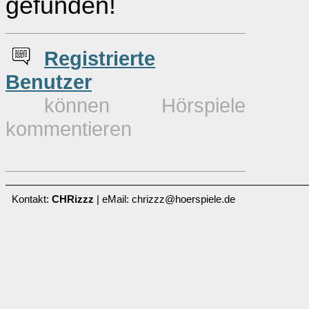
gefunden!
Re
g
istrierte
Benutzer
können Hörspiele
kommentieren
Kontakt:
CHRizzz
| eMail: chrizzz@hoerspiele.de