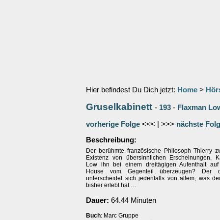
Hier befindest Du Dich jetzt:
Home
>
Hör
Gruselkabinett
-
193
-
Flaxman Low
vorherige Folge
<<< | >>>
nächste Fol
Beschreibung:
Der berühmte französische Philosoph Thierry zw
Existenz von übersinnlichen Erscheinungen. 
Low ihn bei einem dreitägigen Aufenthalt au
House vom Gegenteil überzeugen? Der do
unterscheidet sich jedenfalls von allem, was de
bisher erlebt hat …
Dauer:
64.44 Minuten
Buch
: Marc Gruppe