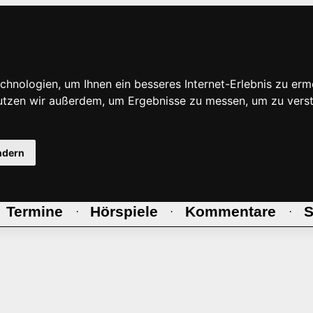
hnologien, um Ihnen ein besseres Internet-Erlebnis zu erm
nutzen wir außerdem, um Ergebnisse zu messen, um zu ve
ndern
Termine
Hörspiele
Kommentare
S
·
·
·