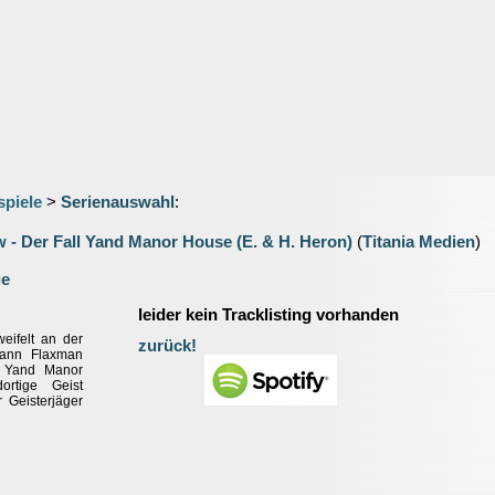
spiele
>
Serienauswahl
:
 - Der Fall Yand Manor House (E. & H. Heron)
(
Titania Medien
)
ge
leider kein Tracklisting vorhanden
eifelt an der
zurück!
Kann Flaxman
f Yand Manor
rtige Geist
r Geisterjäger