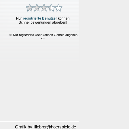
Nur
re
g
istrierte
Benutzer
können
Schnellbewertungen
abgeben!
=> Nur registrierte User können Genres abgeben
<=
Grafik by lillebror@hoerspiele.de