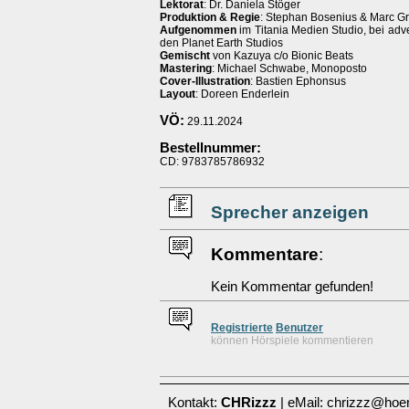
Lektorat
: Dr. Daniela Stöger
Produktion & Regie
: Stephan Bosenius & Marc G
Aufgenommen
im Titania Medien Studio, bei adv
den Planet Earth Studios
Gemischt
von Kazuya c/o Bionic Beats
Mastering
: Michael Schwabe, Monoposto
Cover-Illustration
: Bastien Ephonsus
Layout
: Doreen Enderlein
VÖ:
29.11.2024
Bestellnummer:
CD: 9783785786932
Sprecher anzeigen
Kommentare
:
Kein Kommentar gefunden!
Re
g
istrierte
Benutzer
können Hörspiele kommentieren
Kontakt:
CHRizzz
| eMail: chrizzz@hoer