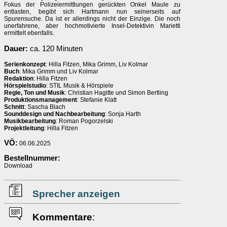
Fokus der Polizeiermittlungen gerückten Onkel Maule zu
entlasten, begibt sich Hartmann nun seinerseits auf
Spurensuche. Da ist er allerdings nicht der Einzige. Die noch
unerfahrene, aber hochmotivierte Insel-Detektivin Marietti
ermittelt ebenfalls.
Dauer:
ca. 120 Minuten
Serienkonzept
: Hilla Fitzen, Mika Grimm, Liv Kolmar
Buch
: Mika Grimm und Liv Kolmar
Redaktion
: Hilla Fitzen
Hörspielstudio
: STIL Musik & Hörspiele
Regie, Ton und Musik
: Christian Hagitte und Simon Bertling
Produktionsmanagement
: Stefanie Klatt
Schnitt
: Sascha Blach
Sounddesign und Nachbearbeitung
: Sonja Harth
Musikbearbeitung
: Roman Pogorzelski
Projektleitung
: Hilla Fitzen
VÖ:
06.06.2025
Bestellnummer:
Download
Sprecher anzeigen
Kommentare
: