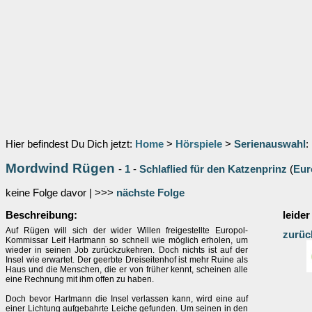
Hier befindest Du Dich jetzt:
Home
>
Hörspiele
>
Serienauswahl
:
Mordwind Rügen
-
1
-
Schlaflied für den Katzenprinz
(
Eur
keine Folge davor | >>>
nächste Folge
Beschreibung:
leider
Auf Rügen will sich der wider Willen freigestellte Europol-
zurüc
Kommissar Leif Hartmann so schnell wie möglich erholen, um
wieder in seinen Job zurückzukehren. Doch nichts ist auf der
Insel wie erwartet. Der geerbte Dreiseitenhof ist mehr Ruine als
Haus und die Menschen, die er von früher kennt, scheinen alle
eine Rechnung mit ihm offen zu haben.
Doch bevor Hartmann die Insel verlassen kann, wird eine auf
einer Lichtung aufgebahrte Leiche gefunden. Um seinen in den