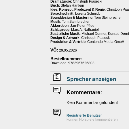
Dramaturgie
: Christoph Piasecki
Buch
: Stefan Hartlein
Idee, Konzept, Produzent & Regie
: Christoph Pia
Sprachschnitt
: Lorenz Schmidt
Sounddesign & Mastering
: Tom Steinbrecher
Musik
: Tom Steinbrecher
Akkordeon
: Jan-Peter Pflug
Schlagzeug
: Marc A. Nathaniel
Zusätzliche Musik
: Michael Donner, Konrad Dornf
Design & Artwork
: Christoph Piasecki
Produktion & Vertrieb
: Contendo Media GmbH
VÖ:
29.05.2026
Bestellnummer:
Download: 9783967626803
Sprecher anzeigen
Kommentare
:
Kein Kommentar gefunden!
Re
g
istrierte
Benutzer
können Hörspiele kommentieren