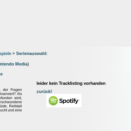
spiele
>
Serienauswahl
:
ntendo Media
)
ge
leider kein Tracklisting vorhanden
, der Fragen
zurück!
nserviert? Als
efunden wird,
verschwundene
ste, Reitstall
sucht und eine