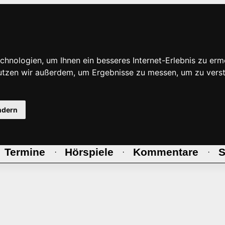
hnologien, um Ihnen ein besseres Internet-Erlebnis zu erm
nutzen wir außerdem, um Ergebnisse zu messen, um zu ve
ndern
Termine
Hörspiele
Kommentare
S
·
·
·