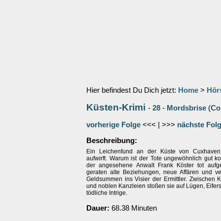
Hier befindest Du Dich jetzt:
Home
>
Hör
Küsten-Krimi
-
28
-
Mordsbrise
(
Co
vorherige Folge
<<< | >>>
nächste Fol
Beschreibung:
Ein Leichenfund an der Küste von Cuxhaven
aufwirft. Warum ist der Tote ungewöhnlich gut ko
der angesehene Anwalt Frank Köster tot aufg
geraten alte Beziehungen, neue Affären und 
Geldsummen ins Visier der Ermittler. Zwischen Kü
und noblen Kanzleien stoßen sie auf Lügen, Eifer
tödliche Intrige.
Dauer:
68.38 Minuten