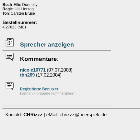
Buch
: Elfie Donnelly
Regie
: Ulli Herzog
Ton
: Carsten Brüse
Bestellnummer:
4.27633 (MC)
Sprecher anzeigen
Kommentare
:
nicole10771
(07.07.2008)
thn269
(17.02.2004)
Re
g
istrierte
Benutzer
können Hörspiele kommentieren
Kontakt:
CHRizzz
| eMail: chrizzz@hoerspiele.de