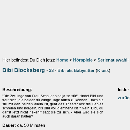
Hier befindest Du Dich jetzt:
Home
>
Hörspiele
>
Serienauswahl
:
Bibi Blocksberg
-
33
-
Bibi als Babysitter
(
Kiosk
)
Beschreibung:
leider
"Die Zwillinge von Frau Schaller sind ja so süß", findet Bibi und
zurüc
freut sich, die beiden für einige Tage hüten zu können. Doch als
sie mit den beiden allein ist, geht das Theater los: die Babies
schreien und nörgeln, bis Bibi völlig entnervt ist. " Nein, Bibi, du
darfst jetzt nicht hexen!" sagt sie zu sich. - Aber wird sie sich
auch daran halten?
Dauer:
ca. 50 Minuten