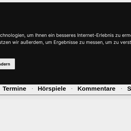
hnologien, um Ihnen ein besseres Internet-Erlebnis zu erm
nutzen wir außerdem, um Ergebnisse zu messen, um zu ve
ndern
Termine
Hörspiele
Kommentare
S
·
·
·