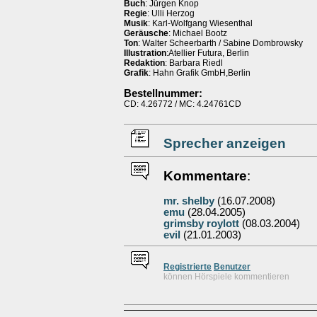
Buch
: Jürgen Knop
Regie
: Ulli Herzog
Musik
: Karl-Wolfgang Wiesenthal
Geräusche
: Michael Bootz
Ton
: Walter Scheerbarth / Sabine Dombrowsky
Illustration
:Atellier Futura, Berlin
Redaktion
: Barbara Riedl
Grafik
: Hahn Grafik GmbH,Berlin
Bestellnummer:
CD: 4.26772 / MC: 4.24761CD
Sprecher anzeigen
Kommentare
:
mr. shelby
(16.07.2008)
emu
(28.04.2005)
grimsby roylott
(08.03.2004)
evil
(21.01.2003)
Re
g
istrierte
Benutzer
können Hörspiele kommentieren