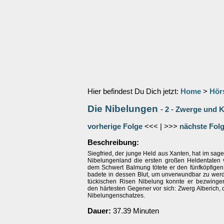
Hier befindest Du Dich jetzt:
Home
>
Hör
Die Nibelungen
-
2
-
Zwerge und K
vorherige Folge
<<< | >>>
nächste Fol
Beschreibung:
Siegfried, der junge Held aus Xanten, hat im s
Nibelungenland die ersten großen Heldentaten vo
dem Schwert Balmung tötete er den fünfköpfige
badete in dessen Blut, um unverwundbar zu wer
tückischen Risen Nibelung konnte er bezwinge
den härtesten Gegener vor sich: Zwerg Alberich,
Nibelungenschatzes.
Dauer:
37.39 Minuten