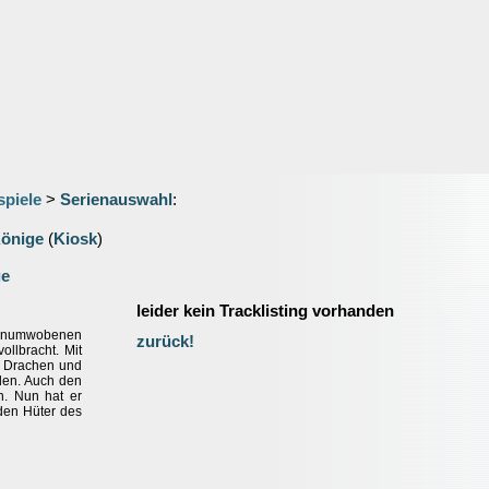
spiele
>
Serienauswahl
:
önige
(
Kiosk
)
ge
leider kein Tracklisting vorhanden
agenumwobenen
zurück!
llbracht. Mit
n Drachen und
den. Auch den
n. Nun hat er
 den Hüter des