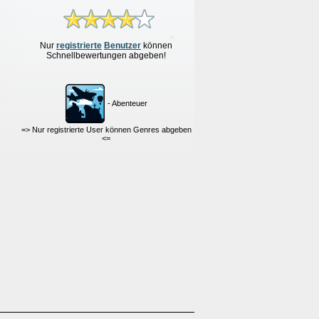
Nur
re
g
istrierte
Benutzer
können
Schnellbewertungen
abgeben!
- Abenteuer
=> Nur registrierte User können Genres abgeben
<=