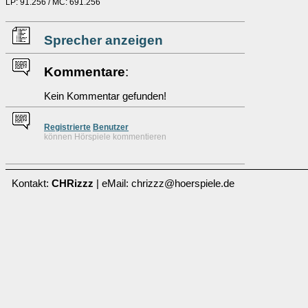
LP: 91.256 / MC: 691.256
Sprecher anzeigen
Kommentare
:
Kein Kommentar gefunden!
Re
g
istrierte
Benutzer
können Hörspiele kommentieren
Kontakt:
CHRizzz
| eMail: chrizzz@hoerspiele.de