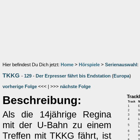
Hier befindest Du Dich jetzt:
Home
>
Hörspiele
>
Serienauswahl
:
TKKG
-
129
-
Der Erpresser fährt bis Endstation
(
Europa
)
vorherige Folge
<<< | >>>
nächste Folge
Beschreibung:
Trackl
Track
1
E
2
U
Als die 14jährige Regina
3
R
4
L
mit der U-Bahn zu einem
D
5
L
6
R
Treffen mit TKKG fährt, ist
7
H
8
T