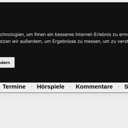
hnologien, um Ihnen ein besseres Internet-Erlebnis zu erm
nutzen wir außerdem, um Ergebnisse zu messen, um zu ve
ndern
Termine
Hörspiele
Kommentare
S
·
·
·