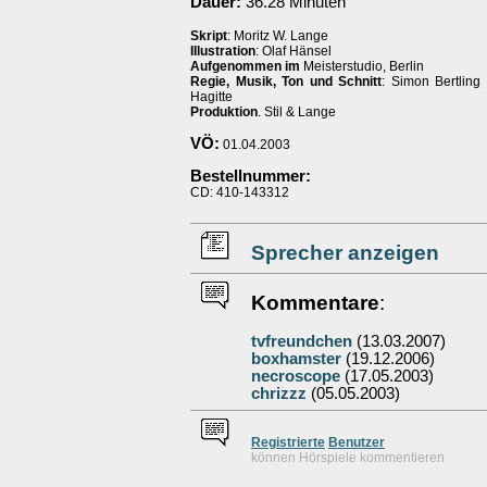
Dauer:
36.28 Minuten
Skript
: Moritz W. Lange
Illustration
: Olaf Hänsel
Aufgenommen im
Meisterstudio, Berlin
Regie, Musik, Ton und Schnitt
: Simon Bertling
Hagitte
Produktion
. Stil & Lange
VÖ:
01.04.2003
Bestellnummer:
CD: 410-143312
Sprecher anzeigen
Kommentare
:
tvfreundchen
(13.03.2007)
boxhamster
(19.12.2006)
necroscope
(17.05.2003)
chrizzz
(05.05.2003)
Re
g
istrierte
Benutzer
können Hörspiele kommentieren