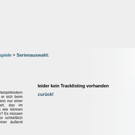
spiele
>
Serienauswahl
:
leider kein Tracklisting vorhanden
Vampirkindern
zurück!
 er sich beim
ann nur einer
art, das im
h wie können
en? Es müssen
 schließlich
iner äußerst