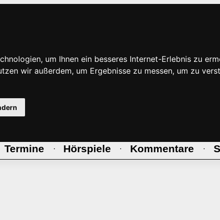
hnologien, um Ihnen ein besseres Internet-Erlebnis zu erm
nutzen wir außerdem, um Ergebnisse zu messen, um zu ve
ndern
Termine
Hörspiele
Kommentare
S
·
·
·