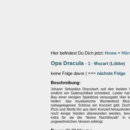
Hier befindest Du Dich jetzt:
Home
>
Hör
Opa Dracula
-
1
-
Mozart
(
Lübbe
)
keine Folge davor | >>>
nächste Folge
Beschreibung:
Johann Sebastian Draculach soll den beiden 
endlich ein Gutenachtlied schreiben. Leider hat
Bau einer riesigen Spieldose verausgabt. Hier k
helfen: das musikalische Wunderkind Moz
nahegelegenen Schloss ein Konzert gibt. Doc
Pizzi und Morbi ihn aus dem Konzert heraushol
noch einige Hürden überwunden werden, bevor
extra für sie die "kleine Nachtmusik" in e
ungewöhnlichen Version erklingt.