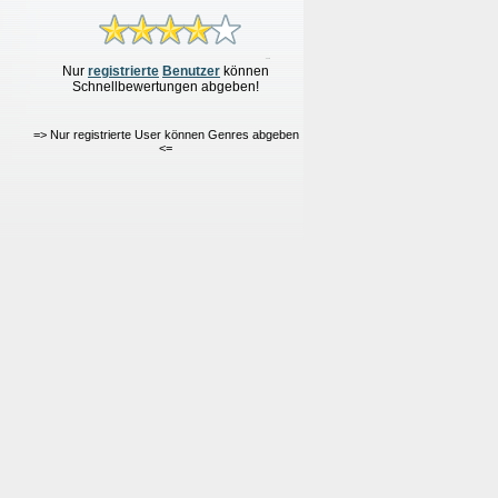
Nur
re
g
istrierte
Benutzer
können
Schnellbewertungen
abgeben!
=> Nur registrierte User können Genres abgeben
<=