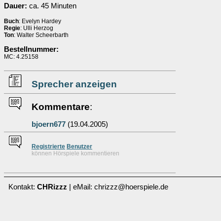
Dauer:
ca. 45 Minuten
Buch
: Evelyn Hardey
Regie
: Ulli Herzog
Ton
: Walter Scheerbarth
Bestellnummer:
MC: 4.25158
Sprecher anzeigen
Kommentare
:
bjoern677
(19.04.2005)
Re
g
istrierte
Benutzer
können Hörspiele kommentieren
Kontakt:
CHRizzz
| eMail: chrizzz@hoerspiele.de