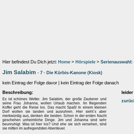
Hier befindest Du Dich jetzt:
Home
>
Hörspiele
>
Serienauswahl
:
Jim Salabim
-
7
-
Die Kürbis-Kanone
(
Kiosk
)
kein Eintrag der Folge davor | kein Eintrag der Folge danach
Beschreibung:
leider
Es ist schönes Wetter. Jim Salabim, der große Zauberer und
zurüc
seine Frau Johanna, wollen Urlaub machen. Im fliegenden
Koffer geht die Reise los. Das macht Spaß! In einem kleinen
Dorf wollen sie landen und ausruhren. Hier sieht´s aber
merkwürdig aus, denken die beiden. Schon in der ersten Nacht
geschehen unheimliche Dinge. Jim und Johanna sind sehr
beunruhigt. Was ist hier los? Und ehe sie sich versehen, sind
sie mitten im aufregendsten Abenteuer.