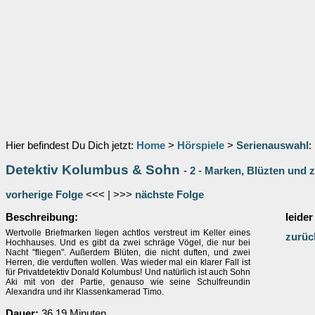
Hier befindest Du Dich jetzt:
Home
>
Hörspiele
>
Serienauswahl
:
Detektiv Kolumbus & Sohn
-
2
-
Marken, Blüzten und 
vorherige Folge
<<< | >>>
nächste Folge
Beschreibung:
leider
Wertvolle Briefmarken liegen achtlos verstreut im Keller eines
zurüc
Hochhauses. Und es gibt da zwei schräge Vögel, die nur bei
Nacht "fliegen". Außerdem Blüten, die nicht duften, und zwei
Herren, die verduften wollen. Was wieder mal ein klarer Fall ist
für Privatdetektiv Donald Kolumbus! Und natürlich ist auch Sohn
Aki mit von der Partie, genauso wie seine Schulfreundin
Alexandra und ihr Klassenkamerad Timo.
Dauer:
36.19 Minuten