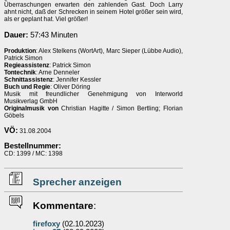
Überraschungen erwarten den zahlenden Gast. Doch Larry
ahnt nicht, daß der Schrecken in seinem Hotel größer sein wird,
als er geplant hat. Viel größer!
Dauer:
57:43 Minuten
Produktion
: Alex Stelkens (WortArt), Marc Sieper (Lübbe Audio),
Patrick Simon
Regieassistenz
: Patrick Simon
Tontechnik
: Arne Denneler
Schnittassistenz
: Jennifer Kessler
Buch und Regie
: Oliver Döring
Musik mit freundlicher Genehmigung von Interworld
Musikverlag GmbH
Originalmusik von
Christian Hagitte / Simon Bertling; Florian
Göbels
VÖ:
31.08.2004
Bestellnummer:
CD: 1399 / MC: 1398
Sprecher anzeigen
Kommentare
:
firefoxy
(02.10.2023)