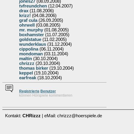
jones27
(08.09.2008)
tvfreundchen
(12.04.2007)
drax
(11.08.2006)
krizz!
(04.08.2006)
graf cula
(26.09.2005)
ohrwell
(03.08.2005)
mr. murphy
(01.08.2005)
boxhamster
(11.07.2005)
goldstatue
(11.02.2005)
wunderklaus
(31.12.2004)
cippolina
(06.11.2004)
mondoman
(03.11.2004)
maltin
(30.10.2004)
chrizzz
(20.10.2004)
thomas birker
(19.10.2004)
keppel
(19.10.2004)
earfreak
(18.10.2004)
Re
g
istrierte
Benutzer
können Hörspiele kommentieren
Kontakt:
CHRizzz
| eMail: chrizzz@hoerspiele.de