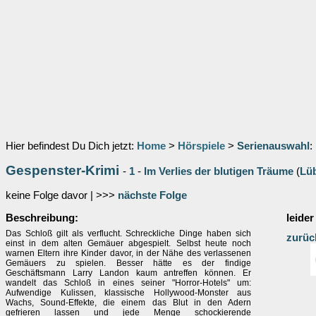
Hier befindest Du Dich jetzt:
Home
>
Hörspiele
>
Serienauswahl
:
Gespenster-Krimi
-
1
-
Im Verlies der blutigen Träume
(
Lü
keine Folge davor | >>>
nächste Folge
Beschreibung:
leider
Das Schloß gilt als verflucht. Schreckliche Dinge haben sich
zurüc
einst in dem alten Gemäuer abgespielt. Selbst heute noch
warnen Eltern ihre Kinder davor, in der Nähe des verlassenen
Gemäuers zu spielen. Besser hätte es der findige
Geschäftsmann Larry Landon kaum antreffen können. Er
wandelt das Schloß in eines seiner "Horror-Hotels" um:
Aufwendige Kulissen, klassische Hollywood-Monster aus
Wachs, Sound-Effekte, die einem das Blut in den Adern
gefrieren lassen und jede Menge schockierende