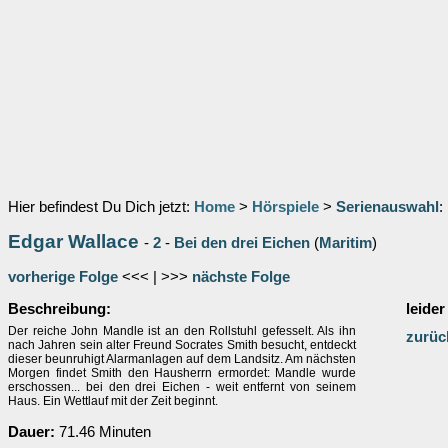
Hier befindest Du Dich jetzt:
Home
>
Hörspiele
>
Serienauswahl
:
Edgar Wallace
-
2
-
Bei den drei Eichen
(
Maritim
)
vorherige Folge
<<< | >>>
nächste Folge
Beschreibung:
leider
Der reiche John Mandle ist an den Rollstuhl gefesselt. Als ihn
zurüc
nach Jahren sein alter Freund Socrates Smith besucht, entdeckt
dieser beunruhigt Alarmanlagen auf dem Landsitz. Am nächsten
Morgen findet Smith den Hausherrn ermordet: Mandle wurde
erschossen... bei den drei Eichen - weit entfernt von seinem
Haus. Ein Wettlauf mit der Zeit beginnt.
Dauer:
71.46 Minuten