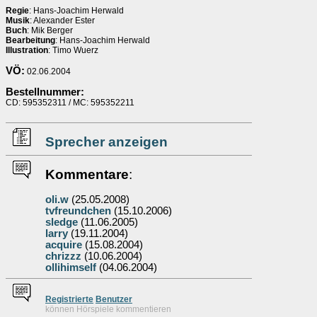
Regie
: Hans-Joachim Herwald
Musik
: Alexander Ester
Buch
: Mik Berger
Bearbeitung
: Hans-Joachim Herwald
Illustration
: Timo Wuerz
VÖ:
02.06.2004
Bestellnummer:
CD: 595352311 / MC: 595352211
Sprecher anzeigen
Kommentare
:
oli.w
(25.05.2008)
tvfreundchen
(15.10.2006)
sledge
(11.06.2005)
larry
(19.11.2004)
acquire
(15.08.2004)
chrizzz
(10.06.2004)
ollihimself
(04.06.2004)
Re
g
istrierte
Benutzer
können Hörspiele kommentieren