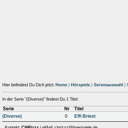
Hier befindest Du Dich jetzt:
Home
〉
Hörspiele
〉
Serienauswahl
〉
In der Serie "(Diverse)" findest Du 1 Titel:
Serie
Nr
Titel
(Diverse)
0
Effi Briest
Kontakt:
CHRizzz
| eMail: chrizzz@hoerspiele.de