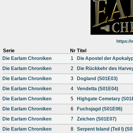
https:/
Serie
Nr
Titel
Die Earlam Chroniken
1
Die Apostel der Apokaly
Die Earlam Chroniken
2
Die Rückkehr des Harvey
Die Earlam Chroniken
3
Dogland (S01E03)
Die Earlam Chroniken
4
Vendetta (S01E04)
Die Earlam Chroniken
5
Highgate Cemetary (S01
Die Earlam Chroniken
6
Fuchsjagd (S01E06)
Die Earlam Chroniken
7
Zeichen (S01E07)
Die Earlam Chroniken
8
Serpent Island (Teil I) (S