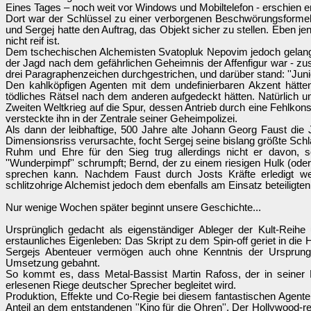
Eines Tages – noch weit vor Windows und Mobiltelefon - erschien
Dort war der Schlüssel zu einer verborgenen Beschwörungsformel 
und Sergej hatte den Auftrag, das Objekt sicher zu stellen. Eben j
nicht reif ist.
Dem tschechischen Alchemisten Svatopluk Nepovim jedoch gelang es
der Jagd nach dem gefährlichen Geheimnis der Affenfigur war - zu
drei Paragraphenzeichen durchgestrichen, und darüber stand: ''Junio
Den kahlköpfigen Agenten mit dem undefinierbaren Akzent hätte
tödliches Rätsel nach dem anderen aufgedeckt hätten. Natürlich
Zweiten Weltkrieg auf die Spur, dessen Antrieb durch eine Fehlkons
versteckte ihn in der Zentrale seiner Geheimpolizei.
Als dann der leibhaftige, 500 Jahre alte Johann Georg Faust die 
Dimensionsriss verursachte, focht Sergej seine bislang größte Schla
Ruhm und Ehre für den Sieg trug allerdings nicht er davon,
''Wunderpimpf'' schrumpft; Bernd, der zu einem riesigen Hulk (oder
sprechen kann. Nachdem Faust durch Josts Kräfte erledigt we
schlitzohrige Alchemist jedoch dem ebenfalls am Einsatz beteiligten 
Nur wenige Wochen später beginnt unsere Geschichte...
Ursprünglich gedacht als eigenständiger Ableger der Kult-Reihe
erstaunliches Eigenleben: Das Skript zu dem Spin-off geriet in di
Sergejs Abenteuer vermögen auch ohne Kenntnis der Ursprungs
Umsetzung gebahnt.
So kommt es, dass Metal-Bassist Martin Rafoss, der in seiner Hei
erlesenen Riege deutscher Sprecher begleitet wird.
Produktion, Effekte und Co-Regie bei diesem fantastischen Agent
Anteil an dem entstandenen ''Kino für die Ohren''. Der Hollywood-