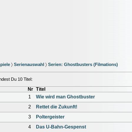
piele
〉
Serienauswahl
〉
Serien: Ghostbusters (Filmations)
ndest Du 10 Titel:
Nr
Titel
1
Wie wird man Ghostbuster
2
Rettet die Zukunft!
3
Poltergeister
4
Das U-Bahn-Gespenst