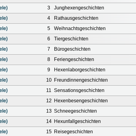
ele)
3
Junghexengeschichten
ele)
4
Rathausgeschichten
ele)
5
Weihnachtsgeschichten
ele)
6
Tiergeschichten
ele)
7
Bürogeschichten
ele)
8
Feriengeschichten
ele)
9
Hexenlaborgeschichten
ele)
10
Freundinnengeschichten
ele)
11
Sensationsgeschichten
ele)
12
Hexenbesengeschichten
ele)
13
Schneegeschichten
ele)
14
Hexunfallgeschichten
ele)
15
Reisegeschichten