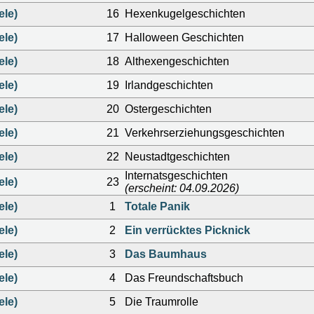
ele)
16
Hexenkugelgeschichten
ele)
17
Halloween Geschichten
ele)
18
Althexengeschichten
ele)
19
Irlandgeschichten
ele)
20
Ostergeschichten
ele)
21
Verkehrserziehungsgeschichten
ele)
22
Neustadtgeschichten
Internatsgeschichten
ele)
23
(erscheint: 04.09.2026)
ele)
1
Totale Panik
ele)
2
Ein verrücktes Picknick
ele)
3
Das Baumhaus
ele)
4
Das Freundschaftsbuch
ele)
5
Die Traumrolle