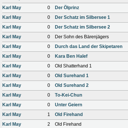
Karl May
0
Der Ölprinz
Karl May
0
Der Schatz im Silbersee 1
Karl May
0
Der Schatz im Silbersee 2
Karl May
0
Der Sohn des Bärenjägers
Karl May
0
Durch das Land der Skipetaren
Karl May
0
Kara Ben Halef
Karl May
0
Old Shatterhand 1
Karl May
0
Old Surehand 1
Karl May
0
Old Surehand 2
Karl May
0
To-Kei-Chun
Karl May
0
Unter Geiern
Karl May
1
Old Firehand
Karl May
2
Old Firehand