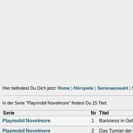
Hier befindest Du Dich jetzt:
Home
〉
Hörspiele
〉
Serienauswahl
〉
In der Serie "Playmobil Novelmore" findest Du 15 Titel:
Serie
Nr
Titel
Playmobil Novelmore
1
Baroness in Ge
Playmobil Novelmore
2
Das Turnier der