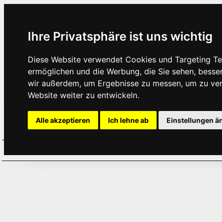
Ihre Privatsphäre ist uns wichtig
Diese Website verwendet Cookies und Targeting Tec
ermöglichen und die Werbung, die Sie sehen, besse
wir außerdem, um Ergebnisse zu messen, um zu ve
Website weiter zu entwickeln.
Alle akzeptieren
Ich lehne ab
Einstellungen ä
Home
Aktuelles
Termine
Hör
·
·
·