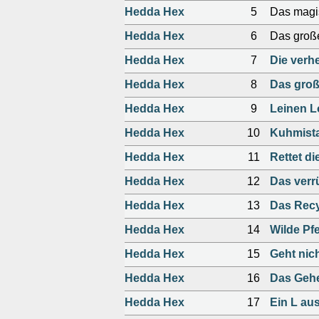
Hedda Hex
5
Das magi
Hedda Hex
6
Das große
Hedda Hex
7
Die verh
Hedda Hex
8
Das groß
Hedda Hex
9
Leinen Lo
Hedda Hex
10
Kuhmista
Hedda Hex
11
Rettet di
Hedda Hex
12
Das verrü
Hedda Hex
13
Das Recy
Hedda Hex
14
Wilde Pfe
Hedda Hex
15
Geht nich
Hedda Hex
16
Das Gehe
Hedda Hex
17
Ein L au