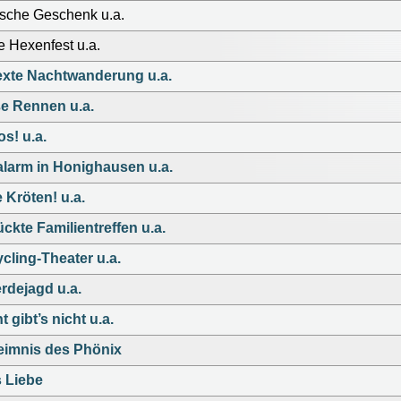
sche Geschenk u.a.
 Hexenfest u.a.
exte Nachtwanderung u.a.
e Rennen u.a.
s! u.a.
larm in Honighausen u.a.
e Kröten! u.a.
ckte Familientreffen u.a.
cling-Theater u.a.
rdejagd u.a.
t gibt’s nicht u.a.
imnis des Phönix
s Liebe