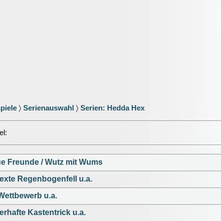
piele
〉
Serienauswahl
〉
Serien: Hedda Hex
el:
ue Freunde / Wutz mit Wums
exte Regenbogenfell u.a.
-Wettbewerb u.a.
rhafte Kastentrick u.a.