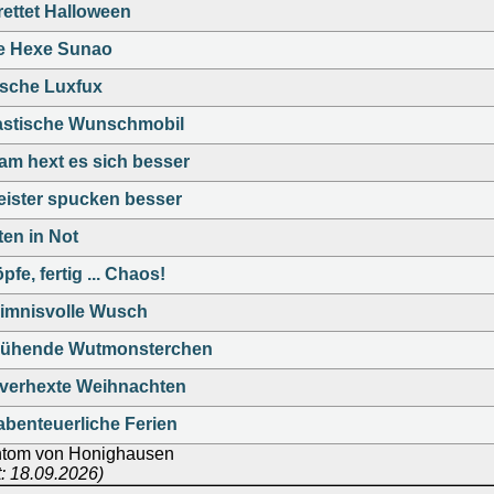
rettet Halloween
ne Hexe Sunao
sche Luxfux
astische Wunschmobil
m hext es sich besser
ister spucken besser
ten in Not
pfe, fertig ... Chaos!
imnisvolle Wusch
glühende Wutmonsterchen
 verhexte Weihnachten
abenteuerliche Ferien
tom von Honighausen
t: 18.09.2026)