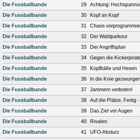
Die Fussballbande
29
Achtung: Hochspannu
Die Fussballbande
30
Kopf an Kopf
Die Fussballbande
31
Chaos vorprogrammier
Die Fussballbande
32
Der Waldparkour
Die Fussballbande
33
Der Angriffsplan
Die Fussballbande
34
Gegen die Kickerpirat
Die Fussballbande
35
Kopfbälle und Hexen
Die Fussballbande
36
In die Knie gezwunge
Die Fussballbande
37
Jammern verboten!
Die Fussballbande
38
Auf die Plätze. Fertig 
Die Fussballbande
39
Das Ziel vor Augen
Die Fussballbande
40
Rivalen
Die Fussballbande
41
UFO-Absturz