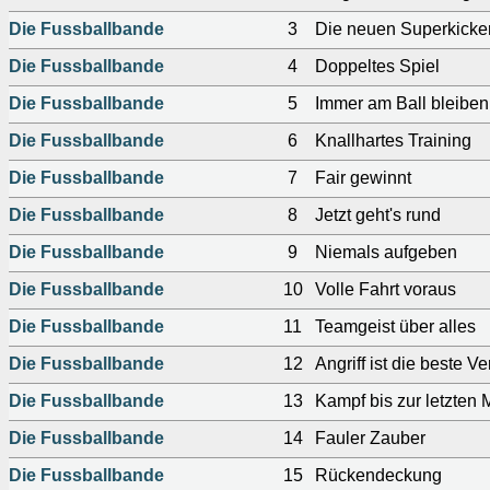
Die Fussballbande
3
Die neuen Superkicke
Die Fussballbande
4
Doppeltes Spiel
Die Fussballbande
5
Immer am Ball bleiben
Die Fussballbande
6
Knallhartes Training
Die Fussballbande
7
Fair gewinnt
Die Fussballbande
8
Jetzt geht's rund
Die Fussballbande
9
Niemals aufgeben
Die Fussballbande
10
Volle Fahrt voraus
Die Fussballbande
11
Teamgeist über alles
Die Fussballbande
12
Angriff ist die beste V
Die Fussballbande
13
Kampf bis zur letzten 
Die Fussballbande
14
Fauler Zauber
Die Fussballbande
15
Rückendeckung