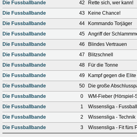
Die Fussballbande
42
Rette sich, wer kann!
Die Fussballbande
43
Keine Chance!
Die Fussballbande
44
Kommando Torjäger
Die Fussballbande
45
Angriff der Schlammm
Die Fussballbande
46
Blindes Vertrauen
Die Fussballbande
47
Blitzschnell
Die Fussballbande
48
Für die Tonne
Die Fussballbande
49
Kampf gegen die Elite
Die Fussballbande
50
Die große Abschlusspa
Die Fussballbande
0
WM-Fieber (Hörspiel-S
Die Fussballbande
1
Wissensliga - Fussbal
Die Fussballbande
2
Wissensliga - Technik 
Die Fussballbande
3
Wissensliga - Fit fürs 