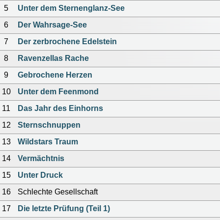
5
Unter dem Sternenglanz-See
6
Der Wahrsage-See
7
Der zerbrochene Edelstein
8
Ravenzellas Rache
9
Gebrochene Herzen
10
Unter dem Feenmond
11
Das Jahr des Einhorns
12
Sternschnuppen
13
Wildstars Traum
14
Vermächtnis
15
Unter Druck
16
Schlechte Gesellschaft
17
Die letzte Prüfung (Teil 1)