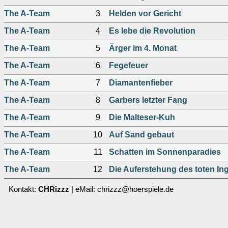
The A-Team
3
Helden vor Gericht
The A-Team
4
Es lebe die Revolution
The A-Team
5
Ärger im 4. Monat
The A-Team
6
Fegefeuer
The A-Team
7
Diamantenfieber
The A-Team
8
Garbers letzter Fang
The A-Team
9
Die Malteser-Kuh
The A-Team
10
Auf Sand gebaut
The A-Team
11
Schatten im Sonnenparadies
The A-Team
12
Die Auferstehung des toten In
Kontakt:
CHRizzz
| eMail: chrizzz@hoerspiele.de