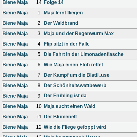
Biene Maja
14
Folge 14
Biene Maja
1
Maja lernt fliegen
Biene Maja
2
Der Waldbrand
Biene Maja
3
Maja und der Regenwurm Max
Biene Maja
4
Flip sitzt in der Falle
Biene Maja
5
Die Fahrt in der Limonadenflasche
Biene Maja
6
Wie Maja einen Floh rettet
Biene Maja
7
Der Kampf um die Blattl„use
Biene Maja
8
Der Schönheitswettbewerb
Der Frühling ist da
Biene Maja
9
Biene Maja
10
Maja sucht einen Wald
Biene Maja
11
Der Blumenelf
Biene Maja
12
Wie die Fliege gefoppt wird