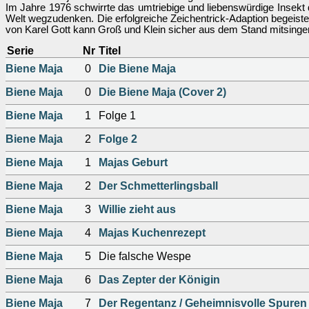
Im Jahre 1976 schwirrte das umtriebige und liebenswürdige Insekt
Welt wegzudenken. Die erfolgreiche Zeichentrick-Adaption begeiste
von Karel Gott kann Groß und Klein sicher aus dem Stand mitsinge
Serie
Nr
Titel
Biene Maja
0
Die Biene Maja
Biene Maja
0
Die Biene Maja (Cover 2)
Biene Maja
1
Folge 1
Biene Maja
2
Folge 2
Biene Maja
1
Majas Geburt
Biene Maja
2
Der Schmetterlingsball
Biene Maja
3
Willie zieht aus
Biene Maja
4
Majas Kuchenrezept
Biene Maja
5
Die falsche Wespe
Biene Maja
6
Das Zepter der Königin
Biene Maja
7
Der Regentanz / Geheimnisvolle Spuren