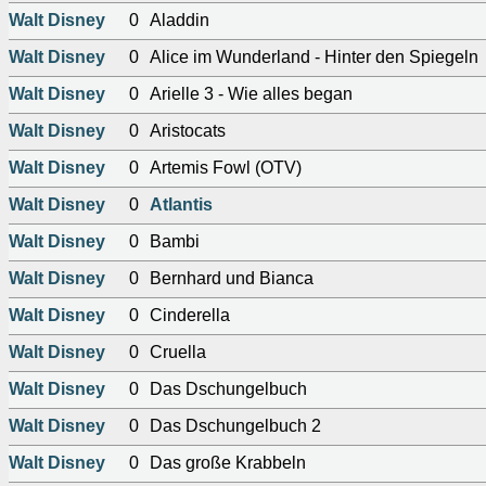
Walt Disney
0
Aladdin
Walt Disney
0
Alice im Wunderland - Hinter den Spiegeln
Walt Disney
0
Arielle 3 - Wie alles began
Walt Disney
0
Aristocats
Walt Disney
0
Artemis Fowl (OTV)
Walt Disney
0
Atlantis
Walt Disney
0
Bambi
Walt Disney
0
Bernhard und Bianca
Walt Disney
0
Cinderella
Walt Disney
0
Cruella
Walt Disney
0
Das Dschungelbuch
Walt Disney
0
Das Dschungelbuch 2
Walt Disney
0
Das große Krabbeln