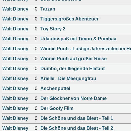
Walt Disney
0
Tarzan
Walt Disney
0
Tiggers großes Abenteuer
Walt Disney
0
Toy Story 2
Walt Disney
0
Urlaubsspaß mit Timon & Pumbaa
Walt Disney
0
Winnie Puuh - Lustige Jahreszeiten im
Walt Disney
0
Winnie Puuh auf großer Reise
Walt Disney
0
Dumbo, der fliegende Elefant
Walt Disney
0
Arielle - Die Meerjungfrau
Walt Disney
0
Aschenputtel
Walt Disney
0
Der Glöckner von Notre Dame
Walt Disney
0
Der Goofy Film
Walt Disney
0
Die Schöne und das Biest - Teil 1
Walt Disney
0
Die Schöne und das Biest - Teil 2