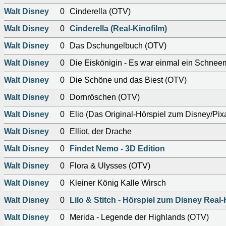
Walt Disney
0
Cinderella (OTV)
Walt Disney
0
Cinderella (Real-Kinofilm)
Walt Disney
0
Das Dschungelbuch (OTV)
Walt Disney
0
Die Eiskönigin - Es war einmal ein Schne
Walt Disney
0
Die Schöne und das Biest (OTV)
Walt Disney
0
Dornröschen (OTV)
Walt Disney
0
Elio (Das Original-Hörspiel zum Disney/Pixa
Walt Disney
0
Elliot, der Drache
Walt Disney
0
Findet Nemo - 3D Edition
Walt Disney
0
Flora & Ulysses (OTV)
Walt Disney
0
Kleiner König Kalle Wirsch
Walt Disney
0
Lilo & Stitch - Hörspiel zum Disney Real-
Walt Disney
0
Merida - Legende der Highlands (OTV)