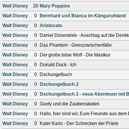
Walt Disney
20
Mary Poppins
Walt Disney
0
Bernhard und Bianca im Känguruhland
Walt Disney
0
Aristocats
Walt Disney
0
Daniel Düsentrieb - Anschlag auf die Denk
Walt Disney
0
Das Phantom - Grenzzwischenfälle
Walt Disney
0
Der große böse Wolf - Die Mastkur
Walt Disney
0
Donald Duck - Ich
Walt Disney
0
Dschungelbuch
Walt Disney
0
Dschungelbuch 2
Walt Disney
0
Dschungelbuch 2 - neue Abenteuer mit B
Walt Disney
0
Goofy und die Zauberraketen
Walt Disney
0
Hallo, hier sind wir, Eure Freunde aus dem
Walt Disney
0
Kater Karlo - Der Schrecken der Prärie