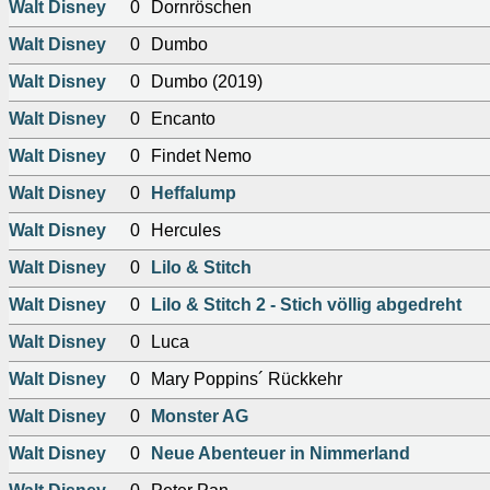
Walt Disney
0
Dornröschen
Walt Disney
0
Dumbo
Walt Disney
0
Dumbo (2019)
Walt Disney
0
Encanto
Walt Disney
0
Findet Nemo
Walt Disney
0
Heffalump
Walt Disney
0
Hercules
Walt Disney
0
Lilo & Stitch
Walt Disney
0
Lilo & Stitch 2 - Stich völlig abgedreht
Walt Disney
0
Luca
Walt Disney
0
Mary Poppins´ Rückkehr
Walt Disney
0
Monster AG
Walt Disney
0
Neue Abenteuer in Nimmerland