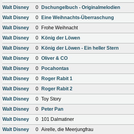
Walt Disney
0
Dschungelbuch - Originalmelodien
Walt Disney
0
Eine Weihnachts-Überraschung
Walt Disney
0
Frohe Weihnacht
Walt Disney
0
König der Löwen
Walt Disney
0
König der Löwen - Ein heller Stern
Walt Disney
0
Oliver & CO
Walt Disney
0
Pocahontas
Walt Disney
0
Roger Rabit 1
Walt Disney
0
Roger Rabit 2
Walt Disney
0
Toy Story
Walt Disney
0
Peter Pan
Walt Disney
0
101 Dalmatiner
Walt Disney
0
Airelle, die Meerjungfrau