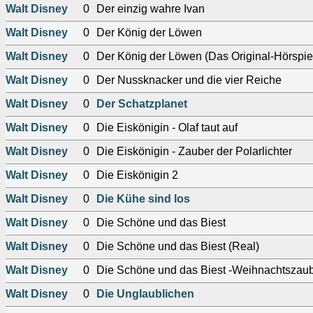
Walt Disney
0
Der einzig wahre Ivan
Walt Disney
0
Der König der Löwen
Walt Disney
0
Der König der Löwen (Das Original-Hörspie
Walt Disney
0
Der Nussknacker und die vier Reiche
Walt Disney
0
Der Schatzplanet
Walt Disney
0
Die Eiskönigin - Olaf taut auf
Walt Disney
0
Die Eiskönigin - Zauber der Polarlichter
Walt Disney
0
Die Eiskönigin 2
Walt Disney
0
Die Kühe sind los
Walt Disney
0
Die Schöne und das Biest
Walt Disney
0
Die Schöne und das Biest (Real)
Walt Disney
0
Die Schöne und das Biest -Weihnachtszau
Walt Disney
0
Die Unglaublichen