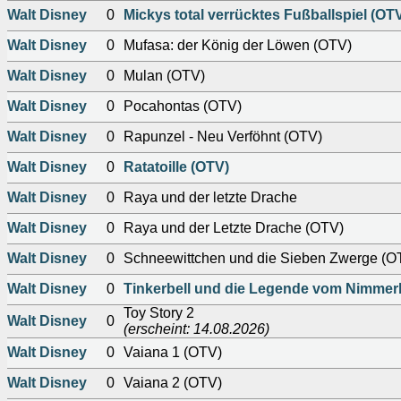
Walt Disney
0
Mickys total verrücktes Fußballspiel (OT
Walt Disney
0
Mufasa: der König der Löwen (OTV)
Walt Disney
0
Mulan (OTV)
Walt Disney
0
Pocahontas (OTV)
Walt Disney
0
Rapunzel - Neu Verföhnt (OTV)
Walt Disney
0
Ratatoille (OTV)
Walt Disney
0
Raya und der letzte Drache
Walt Disney
0
Raya und der Letzte Drache (OTV)
Walt Disney
0
Schneewittchen und die Sieben Zwerge (O
Walt Disney
0
Tinkerbell und die Legende vom Nimmer
Toy Story 2
Walt Disney
0
(erscheint: 14.08.2026)
Walt Disney
0
Vaiana 1 (OTV)
Walt Disney
0
Vaiana 2 (OTV)