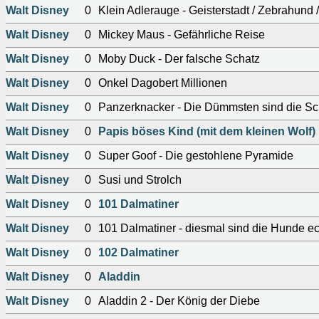
Walt Disney
0
Klein Adlerauge - Geisterstadt / Zebrahund 
Walt Disney
0
Mickey Maus - Gefährliche Reise
Walt Disney
0
Moby Duck - Der falsche Schatz
Walt Disney
0
Onkel Dagobert Millionen
Walt Disney
0
Panzerknacker - Die Dümmsten sind die S
Walt Disney
0
Papis böses Kind (mit dem kleinen Wolf)
Walt Disney
0
Super Goof - Die gestohlene Pyramide
Walt Disney
0
Susi und Strolch
Walt Disney
0
101 Dalmatiner
Walt Disney
0
101 Dalmatiner - diesmal sind die Hunde ec
Walt Disney
0
102 Dalmatiner
Walt Disney
0
Aladdin
Walt Disney
0
Aladdin 2 - Der König der Diebe