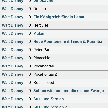
Walt Disney
0
Dinosaurier
Walt Disney
0
Dumbo
Walt Disney
0
Ein Königreich für ein Lama
Walt Disney
0
Hercules
Walt Disney
0
Mulan
Walt Disney
0
Neue Abenteuer mit Timon & Puumba
Walt Disney
0
Peter Pan
Walt Disney
0
Pinocchio
Walt Disney
0
Pocahontas
Walt Disney
0
Pocahontas 2
Walt Disney
0
Robin Hood
Walt Disney
0
Schneewitchen und die sieben Zwerge
Walt Disney
0
Susi und Strolch
Walt Disney
0
Susi und Strolch 2