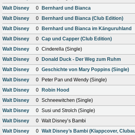
Walt Disney
0
Bernhard und Bianca
Walt Disney
0
Bernhard und Bianca (Club Edition)
Walt Disney
0
Bernhard und Bianca im Känguruhland
Walt Disney
0
Cap und Capper (Club Edition)
Walt Disney
0
Cinderella (Single)
Walt Disney
0
Donald Duck - Der Weg zum Ruhm
Walt Disney
0
Geschichte von Mary Poppins (Single)
Walt Disney
0
Peter Pan und Wendy (Single)
Walt Disney
0
Robin Hood
Walt Disney
0
Schneewitchen (Single)
Walt Disney
0
Susi und Strolch (Single)
Walt Disney
0
Walt Disney’s Bambi
Walt Disney
0
Walt Disney’s Bambi (Klappcover, Clubau