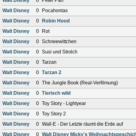
Walt Disney
0
Peter Pan
Walt Disney
0
Pocahontas
Walt Disney
0
Robin Hood
Walt Disney
0
Rot
Walt Disney
0
Schneewittchen
Walt Disney
0
Susi und Strolch
Walt Disney
0
Tarzan
Walt Disney
0
Tarzan 2
Walt Disney
0
The Jungle Book (Real-Verfilmung)
Walt Disney
0
Tierisch wild
Walt Disney
0
Toy Story - Lightyear
Walt Disney
0
Toy Story 2
Walt Disney
0
Wall-E - Der Letzte räumt die Erde auf
Walt Disney
0
Walt Disney Micky's Weihnachtsgeschic