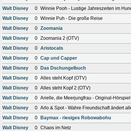
Walt Disney
0
Winnie Pooh - Lustige Jahreszeiten im Hu
Walt Disney
0
Winnie Puh - Die große Reise
Walt Disney
0
Zoomania
Walt Disney
0
Zoomania 2 (OTV)
Walt Disney
0
Aristocats
Walt Disney
0
Cap und Capper
Walt Disney
0
Das Dschungelbuch
Walt Disney
0
Alles steht Kopf (OTV)
Walt Disney
0
Alles steht Kopf 2 (OTV)
Walt Disney
0
Arielle, die Meerjungfrau - Original-Hörspi
Walt Disney
0
Arlo & Spot - Wahre Freundschaft ändert all
Walt Disney
0
Baymax - riesiges Robowabohu
Walt Disney
0
Chaos im Netz