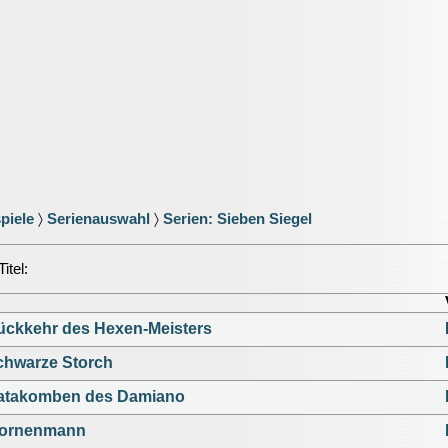
piele
〉
Serienauswahl
〉
Serien: Sieben Siegel
itel:
ückkehr des Hexen-Meisters
chwarze Storch
atakomben des Damiano
Dornenmann