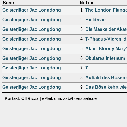
Serie
Nr
Titel
Geisterjäger Jac Longdong
1
The London Flung
Geisterjäger Jac Longdong
2
Helldriver
Geisterjäger Jac Longdong
3
Die Maske der Aka
Geisterjäger Jac Longdong
4
T-Phagus-Vieren, di
Geisterjäger Jac Longdong
5
Akte ''Bloody Mary'
Geisterjäger Jac Longdong
6
Okulares Infernum
Geisterjäger Jac Longdong
7
7
Geisterjäger Jac Longdong
8
Auftakt des Bösen (
Geisterjäger Jac Longdong
9
Das Böse kehrt wied
Kontakt:
CHRizzz
| eMail: chrizzz@hoerspiele.de