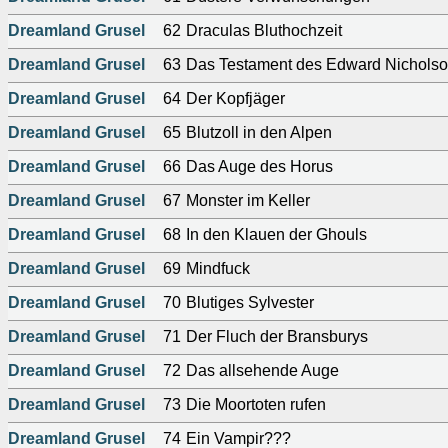
Dreamland Grusel
62
Draculas Bluthochzeit
Dreamland Grusel
63
Das Testament des Edward Nichols
Dreamland Grusel
64
Der Kopfjäger
Dreamland Grusel
65
Blutzoll in den Alpen
Dreamland Grusel
66
Das Auge des Horus
Dreamland Grusel
67
Monster im Keller
Dreamland Grusel
68
In den Klauen der Ghouls
Dreamland Grusel
69
Mindfuck
Dreamland Grusel
70
Blutiges Sylvester
Dreamland Grusel
71
Der Fluch der Bransburys
Dreamland Grusel
72
Das allsehende Auge
Dreamland Grusel
73
Die Moortoten rufen
Dreamland Grusel
74
Ein Vampir???