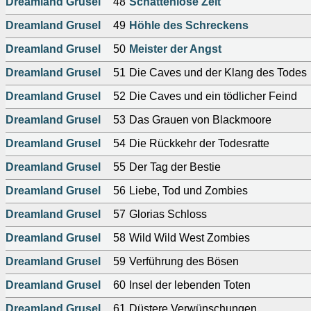
Dreamland Grusel
48
Schattenlose Zeit
Dreamland Grusel
49
Höhle des Schreckens
Dreamland Grusel
50
Meister der Angst
Dreamland Grusel
51
Die Caves und der Klang des Todes
Dreamland Grusel
52
Die Caves und ein tödlicher Feind
Dreamland Grusel
53
Das Grauen von Blackmoore
Dreamland Grusel
54
Die Rückkehr der Todesratte
Dreamland Grusel
55
Der Tag der Bestie
Dreamland Grusel
56
Liebe, Tod und Zombies
Dreamland Grusel
57
Glorias Schloss
Dreamland Grusel
58
Wild Wild West Zombies
Dreamland Grusel
59
Verführung des Bösen
Dreamland Grusel
60
Insel der lebenden Toten
Dreamland Grusel
61
Düstere Verwünschungen