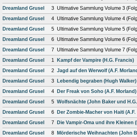
Dreamland Grusel
3
Ultimative Sammlung Volume 3 (Fol
Dreamland Grusel
4
Ultimative Sammlung Volume 4 (Fol
Dreamland Grusel
5
Ultimative Sammlung Volume 5 (Fol
Dreamland Grusel
6
Ultimative Sammlung Volume 6 (Fol
Dreamland Grusel
7
Ultimative Sammlung Volume 7 (Fol
Dreamland Grusel
1
Kampf der Vampire (H.G. Francis)
Dreamland Grusel
2
Jagd auf den Werwolf (A.F. Morlan
Dreamland Grusel
3
Lebendig begraben (Hugh Walker)
Dreamland Grusel
4
Der Freak von Soho (A.F. Morland)
Dreamland Grusel
5
Wolfsnächte (John Baker und H.G.
Dreamland Grusel
6
Der Zombie-Macher von Haiti (A.F.
Dreamland Grusel
7
Die Vampir-Oma und ihre Kleinen (
Dreamland Grusel
8
Mörderische Weihnachten (John B