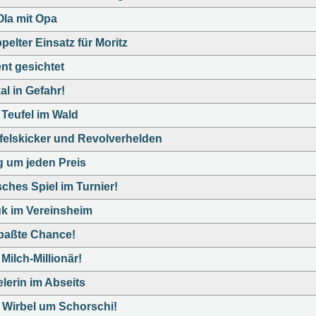
Ola mit Opa
pelter Einsatz für Moritz
ent gesichtet
al in Gefahr!
 Teufel im Wald
felskicker und Revolverhelden
g um jeden Preis
sches Spiel im Turnier!
k im Vereinsheim
paßte Chance!
Milch-Millionär!
elerin im Abseits
l Wirbel um Schorschi!