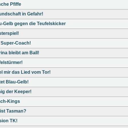
sche Pfiffe
undschaft in Gefahr!
u-Gelb gegen die Teufelskicker
sterspiel!
 Super-Coach!
ina bleibt am Ball!
felstürmer!
el mir das Lied vom Tor!
tet Blau-Gelb!
ig der Keeper!
ch-Kings
ist Tasman?
sion TK!