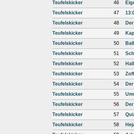
Teufelskicker
46
Eige
Teufelskicker
47
13:0
Teufelskicker
48
Der 
Teufelskicker
49
Kap
Teufelskicker
50
Bal
Teufelskicker
51
Schi
Teufelskicker
52
Hal
Teufelskicker
53
Zof
Teufelskicker
54
Der 
Teufelskicker
55
Umw
Teufelskicker
56
Der
Teufelskicker
57
Qui
Teufelskicker
58
Hej