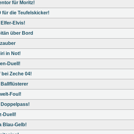
ntor für Moritz!
 für die Teufelskicker!
Elfer-Elvis!
itän über Bord
lzauber
ri in Not!
len-Duell!
f bei Zeche 04!
Ballflüsterer
elt-Foul!
 Doppelpass!
z-Duell!
a Blau-Gelb!