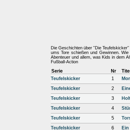
Die Geschichten über ''Die Teufelskicker'
ums Tore schießen und Gewinnen. Wie b
Abenteuer und allem, was Kids in dem Alte
Fußball-Action
Serie
Nr
Tite
Teufelskicker
1
Mor
Teufelskicker
2
Ein
Teufelskicker
3
Hol
Teufelskicker
4
Stü
Teufelskicker
5
Tor
Teufelskicker
6
Ein