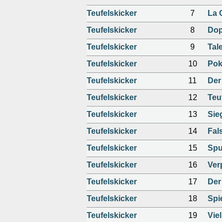
Teufelskicker
7
La 
Teufelskicker
8
Dop
Teufelskicker
9
Tal
Teufelskicker
10
Pok
Teufelskicker
11
Der
Teufelskicker
12
Teu
Teufelskicker
13
Sie
Teufelskicker
14
Fal
Teufelskicker
15
Spu
Teufelskicker
16
Ver
Teufelskicker
17
Der 
Teufelskicker
18
Spi
Teufelskicker
19
Vie