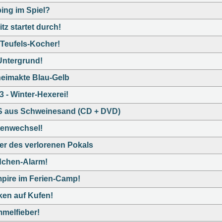
ing im Spiel?
tz startet durch!
 Teufels-Kocher!
Untergrund!
eimakte Blau-Gelb
-3 - Winter-Hexerei!
 aus Schweinesand (CD + DVD)
tenwechsel!
er des verlorenen Pokals
chen-Alarm!
pire im Ferien-Camp!
ken auf Kufen!
melfieber!