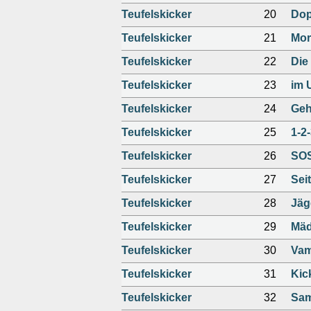
Teufelskicker
20
Dop
Teufelskicker
21
Mori
Teufelskicker
22
Die
Teufelskicker
23
im 
Teufelskicker
24
Geh
Teufelskicker
25
1-2
Teufelskicker
26
SOS
Teufelskicker
27
Sei
Teufelskicker
28
Jäg
Teufelskicker
29
Mäd
Teufelskicker
30
Vam
Teufelskicker
31
Kic
Teufelskicker
32
Sam