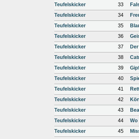
Teufelskicker
33
Fal
Teufelskicker
34
Fre
Teufelskicker
35
Bla
Teufelskicker
36
Gei
Teufelskicker
37
Der
Teufelskicker
38
Catr
Teufelskicker
39
Gip
Teufelskicker
40
Spi
Teufelskicker
41
Ret
Teufelskicker
42
Kön
Teufelskicker
43
Bea
Teufelskicker
44
Wo 
Teufelskicker
45
Mis