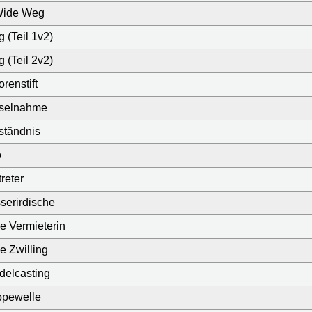
Wide Weg
 (Teil 1v2)
 (Teil 2v2)
renstift
iselnahme
ständnis
o
reter
serirdische
e Vermieterin
e Zwilling
elcasting
ppewelle