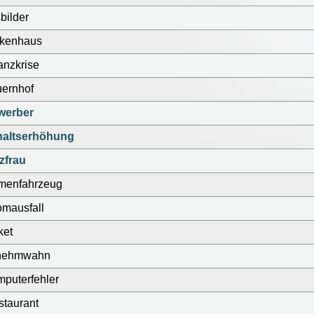
bilder
nkenhaus
anzkrise
ernhof
werber
haltserhöhung
zfrau
rmenfahrzeug
omausfall
ket
nehmwahn
puterfehler
taurant