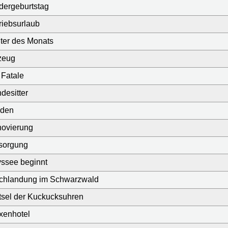
dergeburtstag
riebsurlaub
iter des Monats
zeug
Fatale
desitter
lden
novierung
sorgung
ssee beginnt
uchlandung im Schwarzwald
sel der Kuckucksuhren
xenhotel