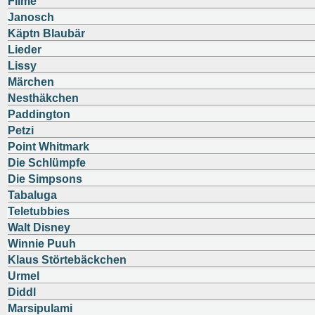
Filme
Janosch
Käptn Blaubär
Lieder
Lissy
Märchen
Nesthäkchen
Paddington
Petzi
Point Whitmark
Die Schlümpfe
Die Simpsons
Tabaluga
Teletubbies
Walt Disney
Winnie Puuh
Klaus Störtebäckchen
Urmel
Diddl
Marsipulami