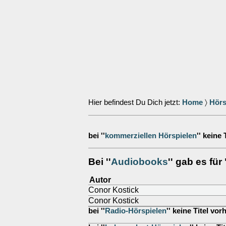
Hier befindest Du Dich jetzt:
Home
〉
Hörs
bei ''
kommerziellen Hörspielen
'' keine
Bei ''
Audiobooks
'' gab es fü
Autor
Conor Kostick
Conor Kostick
bei ''
Radio-Hörspielen
'' keine Titel vo