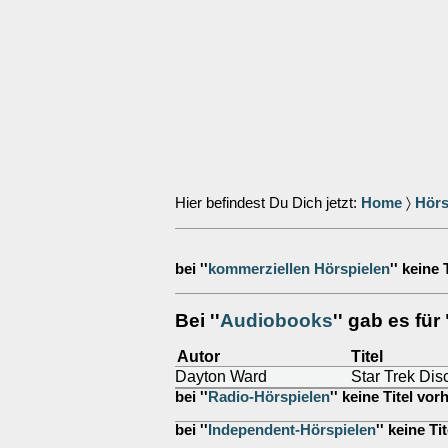
Hier befindest Du Dich jetzt:
Home
〉
Hörs
bei ''
kommerziellen Hörspielen
'' keine
Bei ''
Audiobooks
'' gab es fü
Autor
Titel
Dayton Ward
Star Trek Di
bei ''
Radio-Hörspielen
'' keine Titel vo
bei ''
Independent-Hörspielen
'' keine T