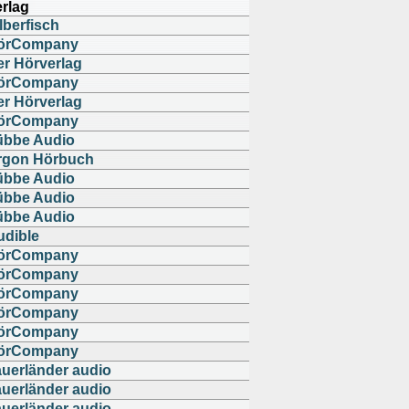
rlag
lberfisch
örCompany
er Hörverlag
örCompany
er Hörverlag
örCompany
übbe Audio
rgon Hörbuch
übbe Audio
übbe Audio
übbe Audio
udible
örCompany
örCompany
örCompany
örCompany
örCompany
örCompany
auerländer audio
auerländer audio
auerländer audio