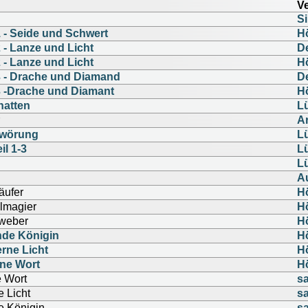
Ve
Si
 - Seide und Schwert
H
 - Lanze und Licht
D
 - Lanze und Licht
H
3 - Drache und Diamand
D
3 -Drache und Diamant
H
hatten
L
A
hwörung
L
il 1-3
L
L
A
äufer
H
elmagier
H
rweber
H
ende Königin
H
erne Licht
H
rne Wort
H
e Wort
s
e Licht
s
e Königin
s