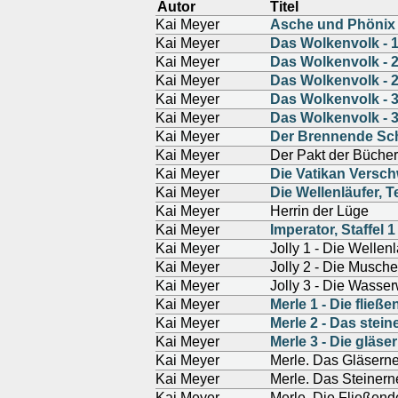
Autor
Titel
Kai Meyer
Asche und Phönix
Kai Meyer
Das Wolkenvolk - 1
Kai Meyer
Das Wolkenvolk - 2
Kai Meyer
Das Wolkenvolk - 2
Kai Meyer
Das Wolkenvolk - 
Kai Meyer
Das Wolkenvolk - 
Kai Meyer
Der Brennende Sc
Kai Meyer
Der Pakt der Bücher
Kai Meyer
Die Vatikan Versc
Kai Meyer
Die Wellenläufer, Te
Kai Meyer
Herrin der Lüge
Kai Meyer
Imperator, Staffel 1
Kai Meyer
Jolly 1 - Die Wellenl
Kai Meyer
Jolly 2 - Die Musch
Kai Meyer
Jolly 3 - Die Wasse
Kai Meyer
Merle 1 - Die fließ
Kai Meyer
Merle 2 - Das stein
Kai Meyer
Merle 3 - Die gläse
Kai Meyer
Merle. Das Gläsern
Kai Meyer
Merle. Das Steinern
Kai Meyer
Merle. Die Fließend