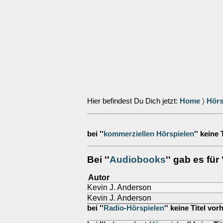
Hier befindest Du Dich jetzt:
Home
〉
Hörs
bei ''
kommerziellen Hörspielen
'' keine
Bei ''
Audiobooks
'' gab es fü
Autor
Kevin J. Anderson
Kevin J. Anderson
bei ''
Radio-Hörspielen
'' keine Titel vo