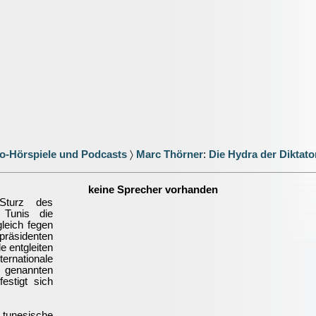
o-Hörspiele und Podcasts
〉
Marc Thörner
:
Die Hydra der Diktato
keine Sprecher vorhanden
turz des
 Tunis die
leich fegen
räsidenten
 entgleiten
ernationale
 genannten
estigt sich
 tunesische