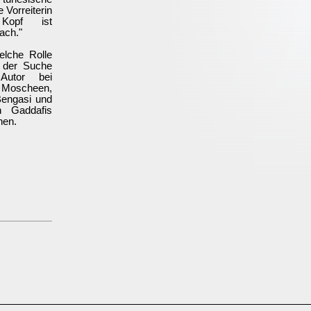
 Vorreiterin
Kopf ist
ach."
elche Rolle
 der Suche
Autor bei
n Moscheen,
Bengasi und
n Gaddafis
hen.