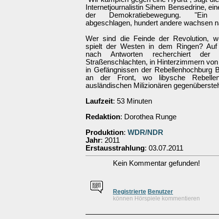
Internetjournalistin Sihem Bensedrine, eine
der Demokratiebewegung. "Ein 
abgeschlagen, hundert andere wachsen n
Wer sind die Feinde der Revolution, w
spielt der Westen in dem Ringen? Auf
nach Antworten recherchiert der 
Straßenschlachten, in Hinterzimmern vo
in Gefängnissen der Rebellenhochburg 
an der Front, wo libysche Rebelle
ausländischen Milizionären gegenüberste
Laufzeit
: 53 Minuten
Redaktion
: Dorothea Runge
Produktion
:
WDR/NDR
Jahr
: 2011
Erstausstrahlung
: 03.07.2011
Kein Kommentar gefunden!
Re
g
istrierte
Benutzer
können Hörspiele kommentieren