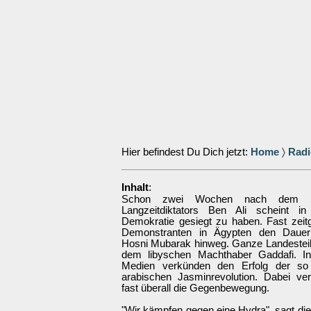
Hier befindest Du Dich jetzt:
Home
〉
Radi
:
Inhalt
Schon zwei Wochen nach dem S
Langzeitdiktators Ben Ali scheint in
Demokratie gesiegt zu haben. Fast zeitg
Demonstranten in Ägypten den Dauerp
Hosni Mubarak hinweg. Ganze Landesteile
dem libyschen Machthaber Gaddafi. Int
Medien verkünden den Erfolg der so
arabischen Jasminrevolution. Dabei verf
fast überall die Gegenbewegung.
"Wir kämpfen gegen eine Hydra", sagt die