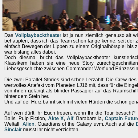
Das
Vollplaybacktheater
ist ja nun ziemlich genauso alt wi
behaupten, dass ich das Team schon lange kenne, seit der
einfach Bewegen der Lippen zu einem Originalhörspiel bis 
war bislang alles dabei.
Doch diesmal bricht das Vollplaybacktheater künstleris
Klassikern haben sie eine neue Story zurechtgeschnitt
Liebesgeschichte zwischen Commander Worf und Prinzessin
Die zwei Parallel-Stories sind schnell erzählt: Die Crew de
wertvolles Artefakt vom Planeten LJ16 mit, dass für die Eingeb
von ihnen gelangt als blinder Passagier auf das Raumschiff
hinter dem Stein her.
Und auf der Hurz bahnt sich mit vielen Hürden die schon ge
Auf wen dürft Ihr Euch freuen, wenn Ihr die Tour besucht?
Balls, Pulp Fiction,
Akte X
,
Alf
, Barabarella,
Captain Futur
Weltall,
Alien
, Guardians of the Galaxy uvm. Auch auf die
Sinclair
müsst Ihr nicht verzichten.