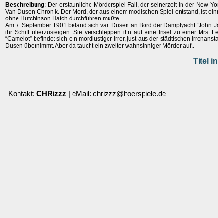
Beschreibung
: Der erstaunliche Mörderspiel-Fall, der seinerzeit in der New 
Van-Dusen-Chronik. Der Mord, der aus einem modischen Spiel entstand, ist einm
ohne Hutchinson Hatch durchführen mußte.
Am 7. September 1901 befand sich van Dusen an Bord der Dampfyacht “John Jac
ihr Schiff überzusteigen. Sie verschleppen ihn auf eine Insel zu einer Mrs. L
“Camelot” befindet sich ein mordlustiger Irrer, just aus der städtischen Irrena
Dusen übernimmt. Aber da taucht ein zweiter wahnsinniger Mörder auf..
Titel 
Kontakt:
CHRizzz
| eMail: chrizzz@hoerspiele.de